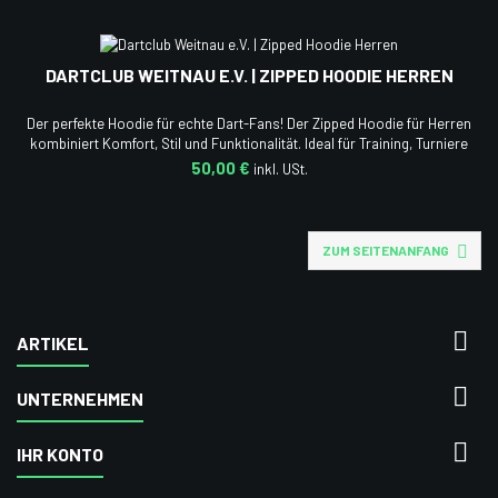
DARTCLUB WEITNAU E.V. | ZIPPED HOODIE HERREN
Der perfekte Hoodie für echte Dart-Fans! Der Zipped Hoodie für Herren
kombiniert Komfort, Stil und Funktionalität. Ideal für Training, Turniere
oder den Alltag. Mit seinem weichen Material, der bequemen Passform
50,00 €
und dem offiziellen Vereinslogo bist du bestens ausgestattet.

ZUM SEITENANFANG

ARTIKEL

UNTERNEHMEN

IHR KONTO