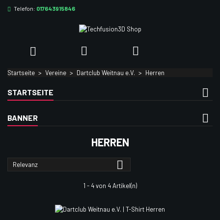
Telefon:
017643915846
×
×
×
×
Ihre Wunschlisten
((modalTitle))
((title))
Anmelden
((confirmMessage))
Sie müssen angemeldet sein, um Artikel Ihrer Wunschliste
((label))



hinzufügen zu können.
add_circle_outlin
Neue Liste anlegen
Startseite
Vereine
Dartclub Weitnau e.V.
Herren
((cancelText))
((modalDeleteText))
((cancelText))
((loginText))
STARTSEITE
((cancelText))
((createText))
BANNER
HERREN

Relevanz
1 - 4 von 4 Artikel(n)