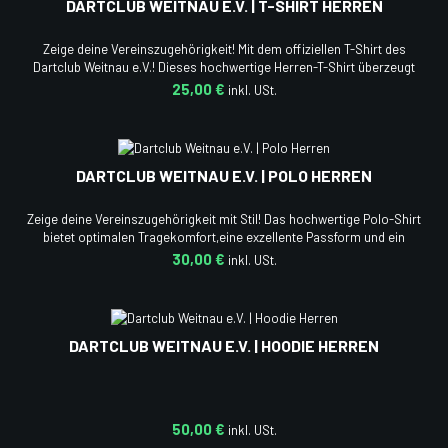
DARTCLUB WEITNAU E.V. | T-SHIRT HERREN
Zeige deine Vereinszugehörigkeit! Mit dem offiziellen T-Shirt des
Dartclub Weitnau e.V.! Dieses hochwertige Herren-T-Shirt überzeugt
mit hohem Tragekomfort, einer bequemen Passform und einem
25,00 €
sportlichen Design.
DARTCLUB WEITNAU E.V. | POLO HERREN
Zeige deine Vereinszugehörigkeit mit Stil! Das hochwertige Polo-Shirt
bietet optimalen Tragekomfort,eine exzellente Passform und ein
modernes Design.Perfekt für Turniere, Training oder den Alltag.Zeige
30,00 €
deine Begeisterung für den Dartsport mit diesem stylischen Herren-
Poloshirt! 🎯🔥
DARTCLUB WEITNAU E.V. | HOODIE HERREN
50,00 €