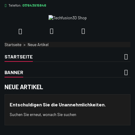
Telefon:
017643915846
×
×
×
×
Ihre Wunschlisten
((modalTitle))
((title))
Anmelden
((confirmMessage))
Sie müssen angemeldet sein, um Artikel Ihrer Wunschliste
((label))



hinzufügen zu können.
add_circle_outlin
Neue Liste anlegen
Startseite
Neue Artikel
((cancelText))
((modalDeleteText))
((cancelText))
((loginText))
STARTSEITE
((cancelText))
((createText))
BANNER
NEUE ARTIKEL
Entschuldigen Sie die Unannehmlichkeiten.
Suchen Sie erneut, wonach Sie suchen