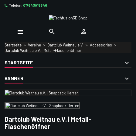
Telefon:
017643915846
×
×
×
Ihre Wunschlisten
((title))
Anmelden
Sie müssen angemeldet sein, um Artikel Ihrer Wunschliste
((label))



hinzufügen zu können.
add_circle_outline
Neue Liste anlegen
Startseite
Vereine
Dartclub Weitnau e.V.
Accessories
Dartclub Weitnau e.V. | Metall-Flaschenöffner
((cancelText))
((loginText))
((cancelText))
((createText))
STARTSEITE
BANNER
Dartclub Weitnau e.V. | Metall-
Flaschenöffner