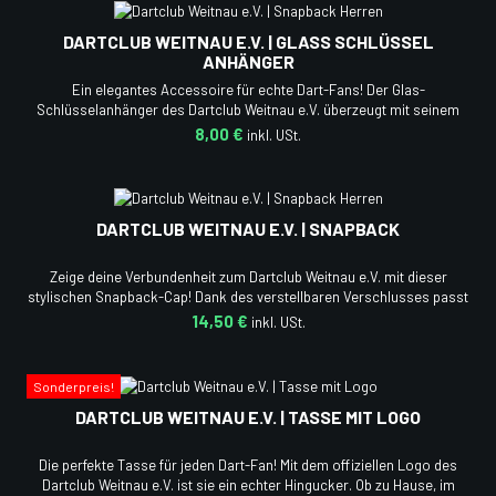
DARTCLUB WEITNAU E.V. | GLASS SCHLÜSSEL
ANHÄNGER
Ein elegantes Accessoire für echte Dart-Fans! Der Glas-
Schlüsselanhänger des Dartclub Weitnau e.V. überzeugt mit seinem
edlen Design und hochwertiger Verarbeitung. Perfekt als kleines
8,00 €
Geschenk oder für deine eigene Sammlung.
DARTCLUB WEITNAU E.V. | SNAPBACK
Zeige deine Verbundenheit zum Dartclub Weitnau e.V. mit dieser
stylischen Snapback-Cap! Dank des verstellbaren Verschlusses passt
sie sich perfekt an und sorgt für optimalen Tragekomfort. Egal ob
14,50 €
beim Training, Turnier oder in der Freizeit.
Sonderpreis!
DARTCLUB WEITNAU E.V. | TASSE MIT LOGO
Die perfekte Tasse für jeden Dart-Fan! Mit dem offiziellen Logo des
Dartclub Weitnau e.V. ist sie ein echter Hingucker. Ob zu Hause, im