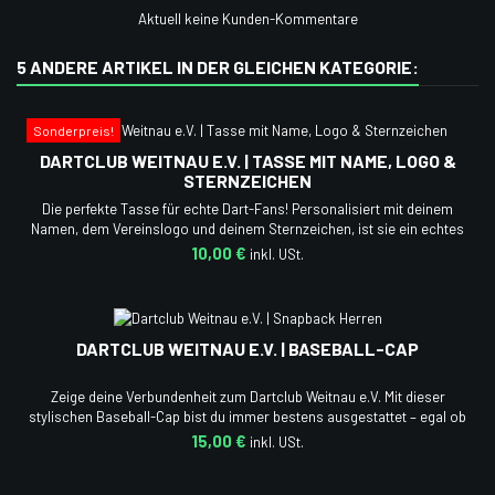
Aktuell keine Kunden-Kommentare
5 ANDERE ARTIKEL IN DER GLEICHEN KATEGORIE:
Sonderpreis!
DARTCLUB WEITNAU E.V. | TASSE MIT NAME, LOGO &
STERNZEICHEN
Die perfekte Tasse für echte Dart-Fans! Personalisiert mit deinem
Namen, dem Vereinslogo und deinem Sternzeichen, ist sie ein echtes
Unikat. Egal ob für den ersten Kaffee am Morgen oder einen Tee
10,00 €
während des Trainings diese Tasse ist ein Must-have für jedes
Mitglied des Dartclub Weitnau e.V.
DARTCLUB WEITNAU E.V. | BASEBALL-CAP
Zeige deine Verbundenheit zum Dartclub Weitnau e.V. Mit dieser
stylischen Baseball-Cap bist du immer bestens ausgestattet – egal ob
beim Training, Turnier oder in der Freizeit!
15,00 €