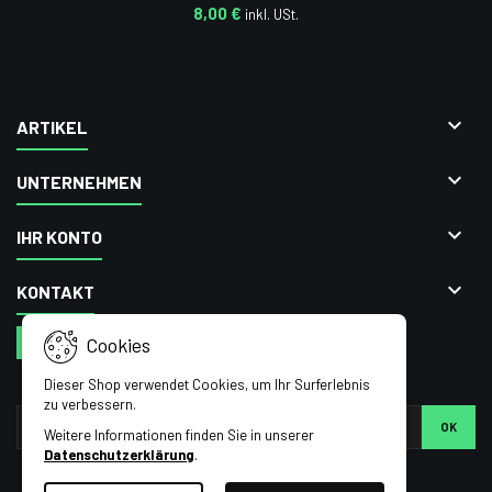
Büro oder beim Turnier. Genieße deinen Kaffee oder Tee in stilvollem
8,00 €
Vereinsdesign.

ARTIKEL

UNTERNEHMEN

IHR KONTO

KONTAKT
VERTRAG WIDERRUFEN
Cookies
NEWSLETTER
Dieser Shop verwendet Cookies, um Ihr Surferlebnis
zu verbessern.
Weitere Informationen finden Sie in unserer
Datenschutzerklärung
.